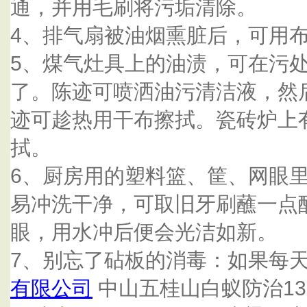
通，并用毛刷将污垢清除。
4、排气扇被油烟熏脏后，可用
5、煤气灶具上的油渍，可在污
了。陈迹可喷洒油污清洁液，然
迹可趁热用干布擦拭。瓷砖炉上
拭。
6、厨房用的塑料篮、筐、网眼
易冲洗干净，可取旧牙刷蘸一点
眼，用水冲后便会光洁如新。
7、别忘了砧板的消毒：如果每
有限公司
中山五桂山白蚁防治132