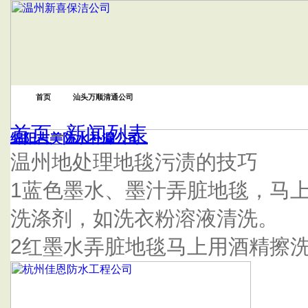
首页
汕头万顺清通公司
首页
--
新闻列表
绵阳吉美防水补漏公司
温州地处理地毯污渍的技巧
1蓝色墨水、墨汁弄脏地毯，马
洗涤剂，如洗衣粉溶液清洗。
2红墨水弄脏地毯马上用酒精擦