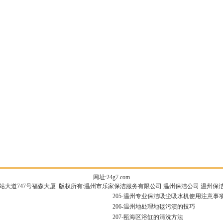
网址:24g7.com
站大道747号福森大厦 版权所有:温州市乐家保洁服务有限公司
温州保洁公司
温州保
205-
温州专业保洁吸尘吸水机使用注意事
206-
温州地处理地毯污渍的技巧
207-
瓯海区浴缸的清洗方法